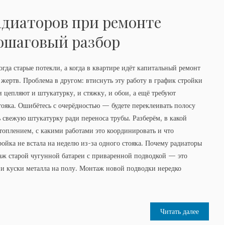
адиаторов при ремонте
ошаговый разбор
огда старые потекли, а когда в квартире идёт капитальный ремонт
жертв. Проблема в другом: втиснуть эту работу в график стройки
и цепляют и штукатурку, и стяжку, и обои, а ещё требуют
тояка. Ошибётесь с очерёдностью — будете переклеивать полосу
ь свежую штукатурку ради переноса трубы. Разберём, в какой
топлением, с какими работами это координировать и что
тройка не встала на неделю из-за одного стояка. Почему радиаторы
аж старой чугунной батареи с приваренной подводкой — это
а и куски металла на полу. Монтаж новой подводки нередко
Читать далее