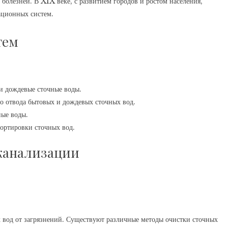
болезней. В XIX веке, с развитием городов и ростом населения,
ационных систем.
тем
 и дождевые сточные воды.
го отвода бытовых и дождевых сточных вод.
ные воды.
портировки сточных вод.
канализации
 вод от загрязнений. Существуют различные методы очистки сточных