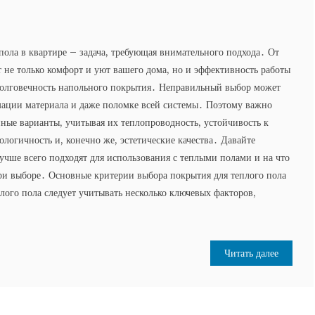
пола в квартире – задача, требующая внимательного подхода․ От
 не только комфорт и уют вашего дома, но и эффективность работы
 долговечность напольного покрытия․ Неправильный выбор может
мации материала и даже поломке всей системы․ Поэтому важно
пные варианты, учитывая их теплопроводность, устойчивость к
ологичность и, конечно же, эстетические качества․ Давайте
лучше всего подходят для использования с теплыми полами и на что
ри выборе․ Основные критерии выбора покрытия для теплого пола
лого пола следует учитывать несколько ключевых факторов,
Читать далее